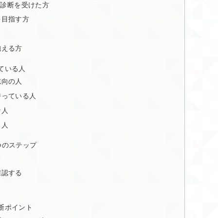
）の診断を受けた方
を目指す方
抱える方
ている人
志向の人
持っている人
な人
る人
つのステップ
る
確認する
判断ポイント