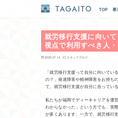
TOP
事
コ
ン
テ
就労移行支援に向いて
ン
視点で利用すべき人・
ツ
へ
2025.07.14
スタッフブログ
移
動
「就労移行支援って自分に向いてい
の？」発達障害や精神障害をお持ち
て、就労移行支援が自分に合ってい
私たちが福岡でディーキャリアを運
わからなかった」という方でも、実
が多くあります。一方で、就労移行