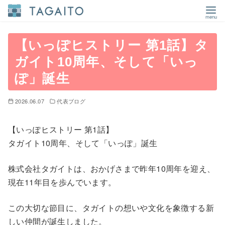
コ
ン
【いっぽヒストリー 第1話】タ
テ
ガイト10周年、そして「いっ
ン
ぽ」誕生
ツ
へ
2026.06.07
代表ブログ
移
動
【いっぽヒストリー 第1話】
タガイト10周年、そして「いっぽ」誕生
株式会社タガイトは、おかげさまで昨年10周年を迎え、
現在11年目を歩んでいます。
この大切な節目に、タガイトの想いや文化を象徴する新
しい仲間が誕生しました。