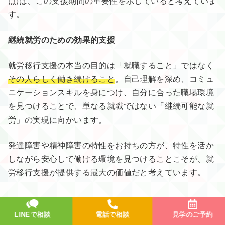
点)は、この支援期間の重要性を示していると考えていま
す。
継続就労のための効果的支援
就労移行支援の本当の目的は「就職すること」ではなく
その人らしく働き続けること
。自己理解を深め、コミュ
ニケーションスキルを身につけ、自分に合った職場環境
を見つけることで、単なる就職ではない「継続可能な就
労」の実現に向かいます。
発達障害や精神障害の特性をお持ちの方が、特性を活か
しながら安心して働ける環境を見つけることこそが、就
労移行支援が提供する最大の価値だと考えています。
ディーキャリア福岡で、あなたらし
LINEで相談
電話で相談
見学のご予約
い働き方を見つけませんか？