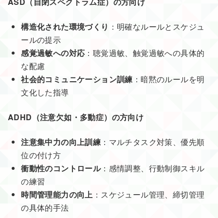
ASD（自閉スペクトラム症）の方向け
構造化された環境づくり
：明確なルールとスケジュ
ールの提示
感覚過敏への対応
：聴覚過敏、触覚過敏への具体的
な配慮
社会的コミュニケーション訓練
：暗黙のルールを明
文化した指導
ADHD（注意欠如・多動症）の方向け
注意集中力の向上訓練
：マルチタスク対策、優先順
位の付け方
衝動性のコントロール
：感情調整、行動制御スキル
の練習
時間管理能力の向上
：スケジュール管理、締切管理
の具体的手法