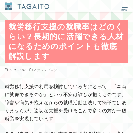
コ
ン
就労移行支援の就職率はどのく
テ
らい？長期的に活躍できる人材
ン
になるためのポイントも徹底
ツ
解説します
へ
移
2025.07.02
スタッフブログ
動
就労移行支援の利用を検討している方にとって、「本当
に就職できるのか」という不安は誰もが抱くものです。
障害や病気を抱えながらの就職活動は決して簡単ではあ
りませんが、適切な支援を受けることで多くの方が一般
就労を実現しています。