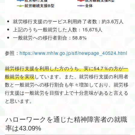
就労移行支援のサービス利用終了者数：約3.6万人
上記のうち一般就労した人数：15,675人
一般就労への移行者割合：58.8%
参照：
https://www.mhlw.go.jp/stf/newpage_40524.html
就労移行支援を利用した方のうち、実に54.7％の方が一
般就労を実現
しています。また、就労移行支援の利用者
数と一般就労への移行割合も年々増加しており、就労移
行支援は一般就労を目指す上で十分意味があると言える
と思います。
ハローワークを通じた精神障害者の就職
率は43.09%