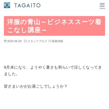
コ
ン
洋服の青山～ビジネススーツ着
テ
こなし講座～
ン
ツ
2023.09.29
スタッフブログ
新着情報
へ
移
動
9月末になり、ようやく暑さも和らいで涼しくなってき
ました。
皆さまいかがお過ごしでしょうか？