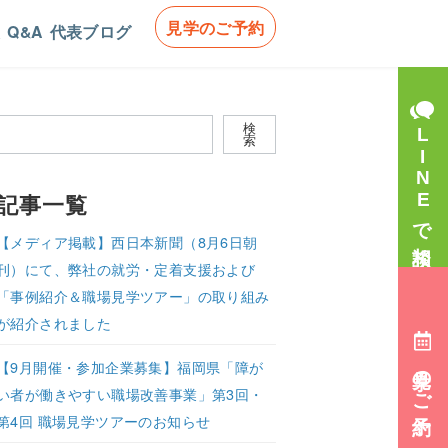
見学のご予約
Q&A
代表ブログ
検索
検
LINEで相談
索
記事一覧
【メディア掲載】西日本新聞（8月6日朝
刊）にて、弊社の就労・定着支援および
「事例紹介＆職場見学ツアー」の取り組み
が紹介されました
【9月開催・参加企業募集】福岡県「障が
見学のご予約
い者が働きやすい職場改善事業」第3回・
第4回 職場見学ツアーのお知らせ