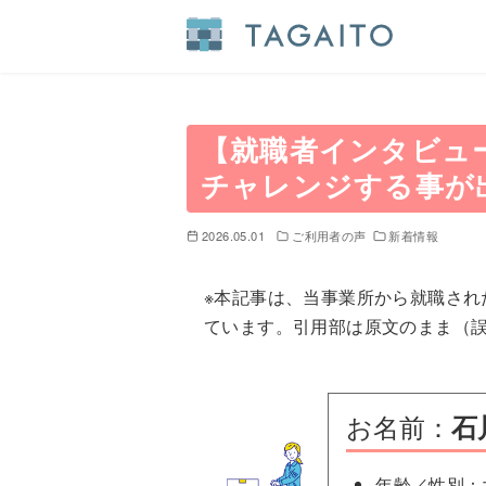
コ
ン
テ
【就職者インタビュー
ン
チャレンジする事が
ツ
へ
2026.05.01
ご利用者の声
新着情報
移
動
※本記事は、当事業所から就職され
ています。引用部は原文のまま（
お名前：
石
年齢／性別：