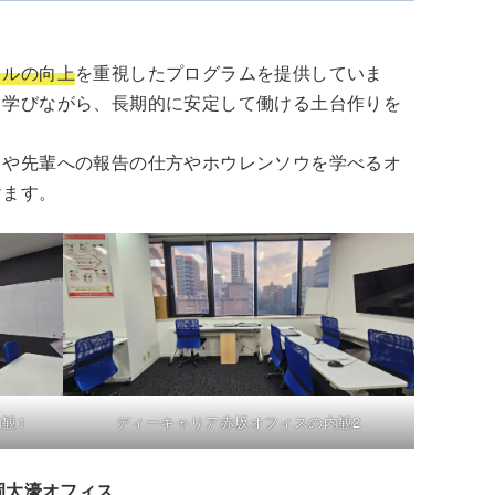
キルの向上
を重視したプログラムを提供していま
て学びながら、長期的に安定して働ける土台作りを
司や先輩への報告の仕方やホウレンソウを学べるオ
けます。
観1
ディーキャリア赤坂オフィスの内観2
岡大濠オフィス